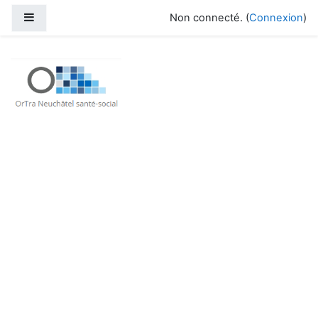
Passer au contenu principal
Panneau latéral
Non connecté. (
Connexion
)
OrTra Neuchâtel santé-social - Mood